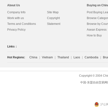
About Us
Buying on Chi
Company Info
Site Map
Post Buying Le
Work with us
Copyright
Browse Categor
Terms and Conditions
Statement
Browse by Coun
Privacy Policy
Asean Express
How to Buy
Links：
Hot Regions:
China
|
Vietnam
|
Thailand
|
Laos
|
Cambodia
|
Bru
Copyright © 2004 Chi
中国-东盟自由贸易网
沪公网