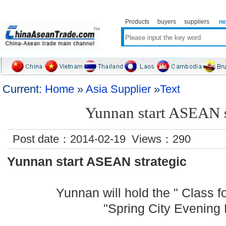
Products
buyers
suppliers
n
Current:
Home
»
Asia Supplier
»
Text
Yunnan start ASEAN s
Post date：2014-02-19 Views：
290
Yunnan start ASEAN strategic
Yunnan will hold the " Class f
"Spring City Evening