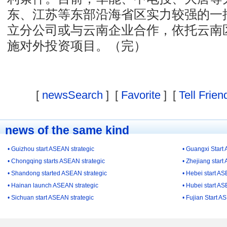
东、江苏等东部沿海省区实力较强的一
立分公司或与云南企业合作，依托云南
施对外投资项目。（完）
[
newsSearch
] [
Favorite
] [
Tell Frien
news of the same kind
• Guizhou start ASEAN strategic
• Guangxi Start
• Chongqing starts ASEAN strategic
• Zhejiang start
• Shandong started ASEAN strategic
• Hebei start AS
• Hainan launch ASEAN strategic
• Hubei start AS
• Sichuan start ASEAN strategic
• Fujian Start A