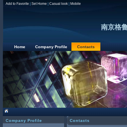
Add to Favorite
|
Set Home
|
Casual look
|
Mobile
南京格
Home
Company Profile
Contacts
Company Profile
Contacts