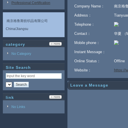
Professional Certification
Company Name：
南京格
Address：
Tianyuan
南京格鲁斯纺织品有限公司
Telephone：
China/Jiangsu
Contact：
华夏 （M
Mobile phone：
category
Instant Message：
No Category
Online Status：
Offline
Site Search
Website：
https:/
Leave a Message
link
No Links